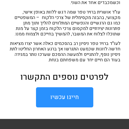
וכשמכבדים אחד את השני.
עו"ד אושרית ברויר טפר שמה דגש ללוות באופן אישי,
מקצועי, בהבנה מקסימלית של צרכי הלקוח – המשפטיים
כמו גם הרגשיים והנפשיים המתלווים להליך ותוך מתן
פתרונות יצירתיים למקסום צרכי הלקוח בזמן קצר על מנת
שתוכלו לצלוח את המשבר, להמשיך בחייכם ולצמוח ממנו.
לעו"ד ברויר טפר ניסיון רב בהסכמים כאלה אשר יצרו מציאות
חדשה לזוגות שכמעט התגרשו אך ברגע האחרון החליטו לתת
ניסיון נוסף, להתגייס ולמעשה ההסכם שערכו נותר במגירה
בעוד הם חיים יחד עם משפחתם בנחת.
לפרטים נוספים התקשרו
חייגו עכשיו