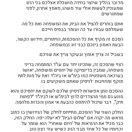
מדובר בהליך שיוצר בחירה מושכלת אצלכם בני הזוג
שמעוניין לעשות אולי עוד משהו, מאמץ אחרון, לפני
שמתגרשים.
אתם בוחרים להציל את הבית, את המשפחה ואת כל מה
שעמלתם עבורו עד כה ועומד בבסיס חייכם.
הסכם זה מקיף את כל ההסכמות, הויתורים, חידוש הקשר,
הבעת האמון בינכם כבני זוג ובמשפחה.
בשביל זה צריך אומץ ובעיקר צריך את שניכם.
רצוי שהסכם זה, שתכינו יחד עם עו"ד המתמחה בדיני
משפחה, שמבין בדינמיקה של יחסים ומשפחה, יאושר
בערכאה משפטית כמו בימ"ש או ביה"ד זאת על מנת לתת
תוקף ומחויבות לניסיון שאתם משקיעים בו.
ההסכם נותן אפשרות לניסיון שלכם לשקם את יחסיכם והוא
מונע גם ממי מהצדדים לרוץ לבימ"ש או לביה"ד "לפתוח
תיק", דבר שיכול להיתפס כהבעת אי אמון והכרזת מלחמה.
החלק השני של ההסכם, מתייחס לחלק של הגירושין בו כתוב
מראש מה יקרה אם "שלום הבית" לא יעלה יפה. החלק הזה,
כבר מכיל את ההוראות של 'היום שאחרי'. הוא שומר על
זכויותיו של כל אחד מבני הזוג כשיש עוד רצון טוב